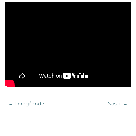
← Föregående
Nästa →