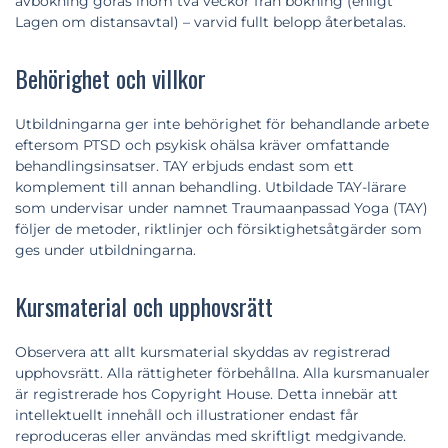
avbokning göras inom två veckor från bokning (enligt
Lagen om distansavtal) – varvid fullt belopp återbetalas.
Behörighet och villkor
Utbildningarna ger inte behörighet för behandlande arbete
eftersom PTSD och psykisk ohälsa kräver omfattande
behandlingsinsatser. TAY erbjuds endast som ett
komplement till annan behandling. Utbildade TAY-lärare
som undervisar under namnet Traumaanpassad Yoga (TAY)
följer de metoder, riktlinjer och försiktighetsåtgärder som
ges under utbildningarna.
Kursmaterial och upphovsrätt
Observera att allt kursmaterial skyddas av registrerad
upphovsrätt. Alla rättigheter förbehållna. Alla kursmanualer
är registrerade hos Copyright House. Detta innebär att
intellektuellt innehåll och illustrationer endast får
reproduceras eller användas med skriftligt medgivande.