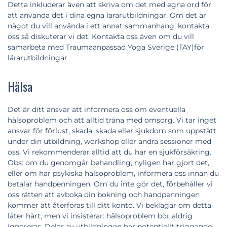
Detta inkluderar även att skriva om det med egna ord för
att använda det i dina egna lärarutbildningar. Om det är
något du vill använda i ett annat sammanhang, kontakta
oss så diskuterar vi det. Kontakta oss även om du vill
samarbeta med Traumaanpassad Yoga Sverige (TAY)för
lärarutbildningar.
Hälsa
Det är ditt ansvar att informera oss om eventuella
hälsoproblem och att alltid träna med omsorg. Vi tar inget
ansvar för förlust, skada, skada eller sjukdom som uppstått
under din utbildning, workshop eller andra sessioner med
oss. Vi rekommenderar alltid att du har en sjukförsäkring.
Obs: om du genomgår behandling, nyligen har gjort det,
eller om har psykiska hälsoproblem, informera oss innan du
betalar handpenningen. Om du inte gör det, förbehåller vi
oss rätten att avboka din bokning och handpenningen
kommer att återföras till ditt konto. Vi beklagar om detta
låter hårt, men vi insisterar: hälsoproblem bör aldrig
ignoreras. Delar av utbildningen har potentiellt triggande